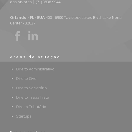
das Árvores | (71) 3838-9944
Orlando - FL - EUA
:400 - 6900 Tavistock Lakes Blvd. Lake Nona
Center - 32827
Áreas de Atuação
Direito Administrativo
Direito Cível
Direito Societário
Direito Trabalhista
Direito Tributário
Startups