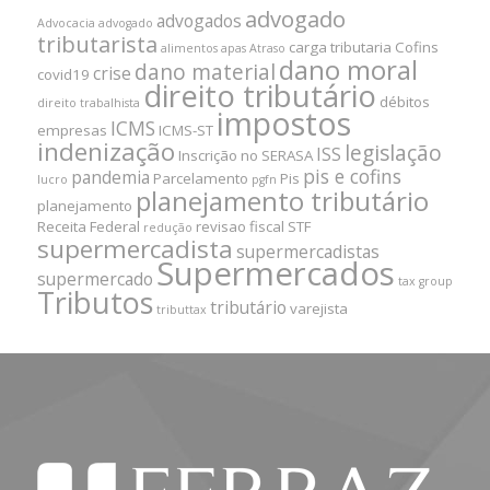
advogado
advogados
Advocacia
advogado
tributarista
carga tributaria
Cofins
alimentos
apas
Atraso
dano moral
dano material
crise
covid19
direito tributário
débitos
direito trabalhista
impostos
ICMS
empresas
ICMS-ST
indenização
legislação
ISS
Inscrição no SERASA
pis e cofins
pandemia
Parcelamento
Pis
lucro
pgfn
planejamento tributário
planejamento
Receita Federal
revisao fiscal
STF
redução
supermercadista
supermercadistas
Supermercados
supermercado
tax group
Tributos
tributário
varejista
tributtax