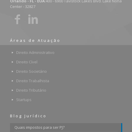
Orlando - FL - EUA
:400 - 6900 Tavistock Lakes Blvd. Lake Nona
Center - 32827
Áreas de Atuação
Direito Administrativo
Direito Cível
Direito Societário
Direito Trabalhista
Direito Tributário
Startups
Blog Jurídico
Quais impostos para ser PJ?