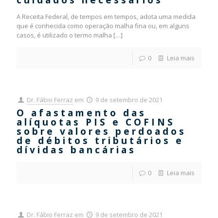
cuidados necessários
A Receita Federal, de tempos em tempos, adota uma medida
que é conhecida como operação malha fina ou, em alguns
casos, é utilizado o termo malha
[…]
0
Leia mais
Dr. Fábio Ferraz
em
9 de setembro de 2021
O afastamento das
alíquotas PIS e COFINS
sobre valores perdoados
de débitos tributários e
dívidas bancárias
0
Leia mais
Dr. Fábio Ferraz
em
9 de setembro de 2021