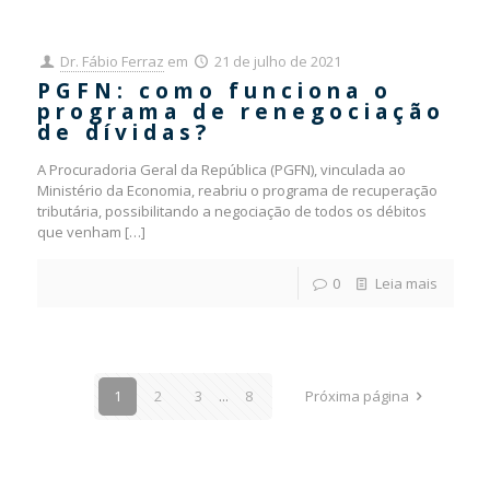
Dr. Fábio Ferraz
em
21 de julho de 2021
PGFN: como funciona o
programa de renegociação
de dívidas?
A Procuradoria Geral da República (PGFN), vinculada ao
Ministério da Economia, reabriu o programa de recuperação
tributária, possibilitando a negociação de todos os débitos
que venham
[…]
0
Leia mais
1
2
3
...
8
Próxima página