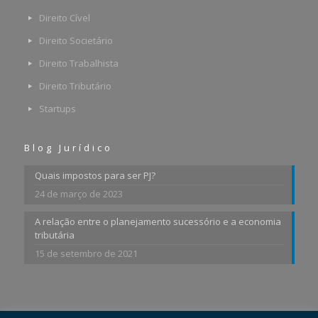
Direito Cível
Direito Societário
Direito Trabalhista
Direito Tributário
Startups
Blog Jurídico
Quais impostos para ser PJ?
24 de março de 2023
A relação entre o planejamento sucessório e a economia
tributária
15 de setembro de 2021