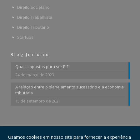
Direito Societário
Direito Trabalhista
Direito Tributário
Startups
Blog Jurídico
Quais impostos para ser PJ?
24 de março de 2023
A relação entre o planejamento sucessório e a economia
tributária
15 de setembro de 2021
Usamos cookies em nosso site para fornecer a experiência