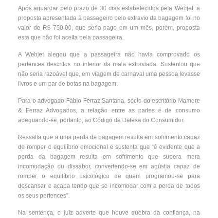
Após aguardar pelo prazo de 30 dias estabelecidos pela Webjet, a
proposta apresentada à passageiro pelo extravio da bagagem foi no
valor de R$ 750,00, que seria pago em um mês, porém, proposta
esta que não foi aceita pela passageira.
A Webjet alegou que a passageira não havia comprovado os
pertences descritos no interior da mala extraviada. Sustentou que
não seria razoável que, em viagem de carnaval uma pessoa levasse
livros e um par de botas na bagagem.
Para o advogado Fábio Ferraz Santana, sócio do escritório Mamere
& Ferraz Advogados, a relação entre as partes é de consumo
adequando-se, portanto, ao Código de Defesa do Consumidor.
Ressalta que a uma perda de bagagem resulta em sofrimento capaz
de romper o equilíbrio emocional e sustenta que “é evidente que a
perda da bagagem resulta em sofrimento que supera mera
incomodação ou dissabor, convertendo-se em agústia capaz de
romper o equilíbrio psicológico de quem programou-se para
descansar e acaba tendo que se incomodar com a perda de todos
os seus pertences”.
Na sentença, o juiz adverte que houve quebra da confiança, na