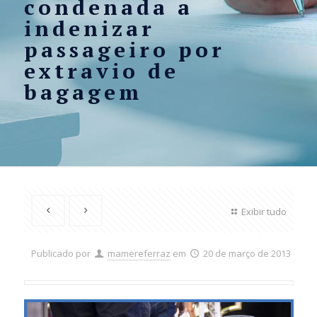
condenada a
indenizar
passageiro por
extravio de
bagagem
Exibir tudo
Publicado por
mamereferraz
em
20 de março de 2013