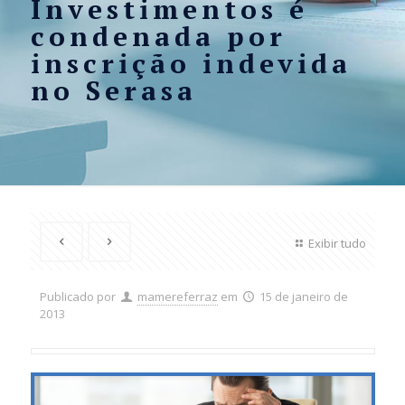
Investimentos é
condenada por
inscrição indevida
no Serasa
Exibir tudo
Publicado por
mamereferraz
em
15 de janeiro de
2013