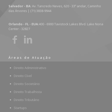
Salvador - BA
: Av. Tancredo Neves, 620 - 33º andar, Caminho
das Árvores | (71) 3838-9944
Orlando - FL - EUA
:400 - 6900 Tavistock Lakes Blvd. Lake Nona
Center - 32827
Áreas de Atuação
Direito Administrativo
Direito Cível
Direito Societário
Direito Trabalhista
Direito Tributário
Startups