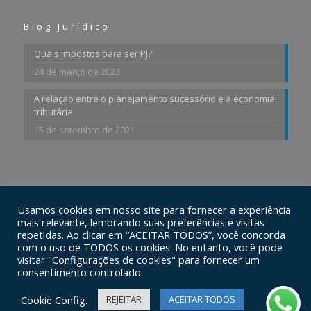
Blog Jurídico
Quais impostos para ser PJ?
24 de março de 2023
A relação entre o planejamento sucessório e a economia
tributária
15 de setembro de 2021
Usamos cookies em nosso site para fornecer a experiência
© 2026 Ferraz Advogados Associados. Todos os Direitos
mais relevante, lembrando suas preferências e visitas
Reservados.
repetidas. Ao clicar em “ACEITAR TODOS”, você concorda
com o uso de TODOS os cookies. No entanto, você pode
visitar "Configurações de cookies" para fornecer um
consentimento controlado.
Cookie Config.
REJEITAR
ACEITAR TODOS