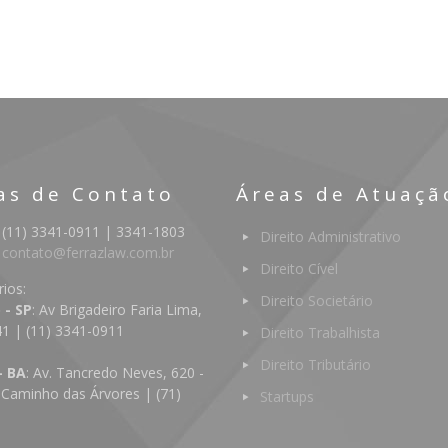
as de Contato
Áreas de Atuaçã
 (11) 3341-0911 | 3341-1803
Direito Administrativo
:
contato@ferrazlaw.com.br
Direito Cível
rios:
Direito Societário
 - SP
: Av Brigadeiro Faria Lima,
41 | (11) 3341-0911
Direito Trabalhista
Direito Tributário
- BA
: Av. Tancredo Neves, 620 -
 Caminho das Árvores | (71)
Startups
4