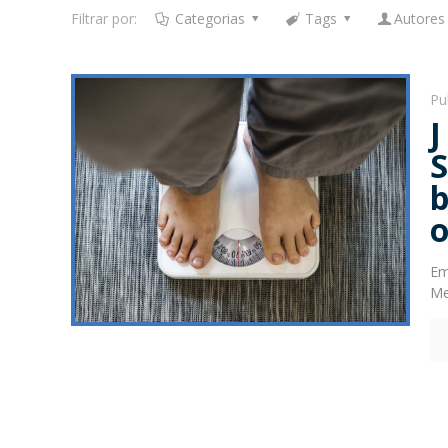
Filtrar por:
Categorias
Tags
Autores
Pu
Em
Me