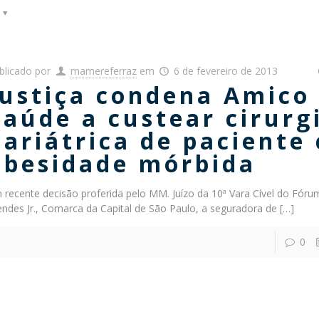
blicado por
mamereferraz
em
6 de fevereiro de 2013
Justiça condena Amico
Saúde a custear cirurg
bariátrica de paciente
obesidade mórbida
 recente decisão proferida pelo MM. Juízo da 10ª Vara Cível do Fóru
ndes Jr., Comarca da Capital de São Paulo, a seguradora de
[…]
0