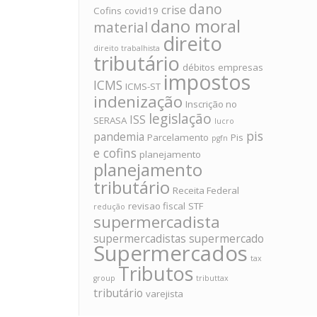
dano
crise
Cofins
covid19
dano moral
material
direito
direito trabalhista
tributário
débitos
empresas
impostos
ICMS
ICMS-ST
indenização
Inscrição no
legislação
ISS
SERASA
lucro
pis
pandemia
Parcelamento
Pis
pgfn
e cofins
planejamento
planejamento
tributário
Receita Federal
revisao fiscal
STF
redução
supermercadista
supermercadistas
supermercado
Supermercados
tax
Tributos
group
tributtax
tributário
varejista