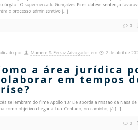
lo órgão O supermercado Gonçalves Pires obteve sentença favorável
ntra o processo administrativo
[…]
0
blicado por
Mamere & Ferraz Advogados
em
2 de abril de 20
Como a área jurídica p
colaborar em tempos d
crise?
cês se lembram do filme Apollo 13? Ele aborda a missão da Nasa de
nha como objetivo chegar à Lua. Contudo, no caminho, já
[…]
0