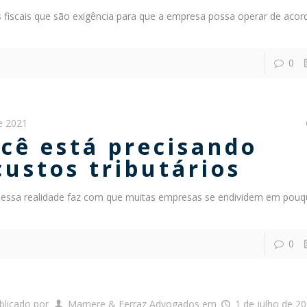
es fiscais que são exigência para que a empresa possa operar de aco
0
de 2021
ocê está precisando
custos tributários
 essa realidade faz com que muitas empresas se endividem em pouq
0
blicado por
Mamere & Ferraz Advogados
em
1 de julho de 2