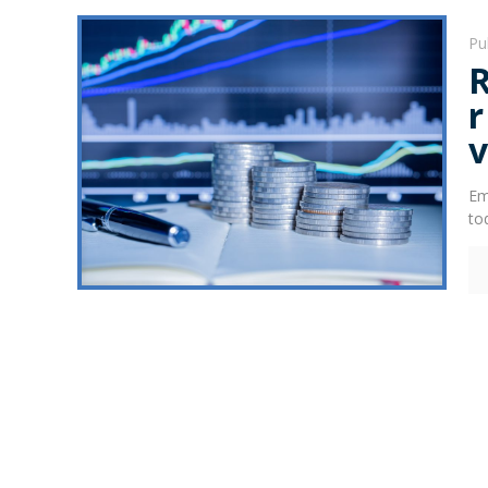
Pu
Em
to