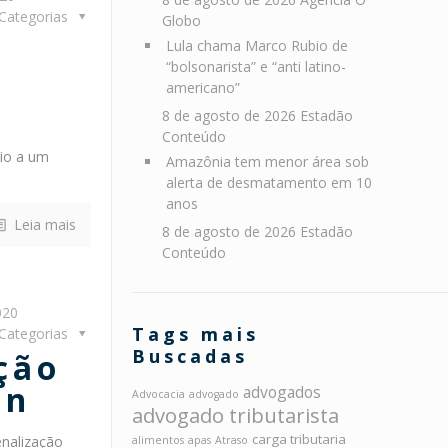
Categorias
Globo
Lula chama Marco Rubio de
“bolsonarista” e “anti latino-
0
americano”
8 de agosto de 2026
Estadão
Conteúdo
io a um
Amazônia tem menor área sob
alerta de desmatamento em 10
anos
Leia mais
8 de agosto de 2026
Estadão
Conteúdo
020
Tags mais
Categorias
Buscadas
ção
on
advogados
Advocacia
advogado
advogado tributarista
carga tributaria
enalização
alimentos
apas
Atraso