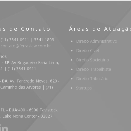
as de Contato
Áreas de Atuaçã
 (11) 3341-0911 | 3341-1803
Direito Administrativo
:
contato@ferrazlaw.com.br
Direito Cível
rios:
Direito Societário
 - SP
: Av Brigadeiro Faria Lima,
41 | (11) 3341-0911
Direito Trabalhista
Direito Tributário
- BA
: Av. Tancredo Neves, 620 -
 Caminho das Árvores | (71)
Startups
4
 FL - EUA
:400 - 6900 Tavistock
d. Lake Nona Center - 32827