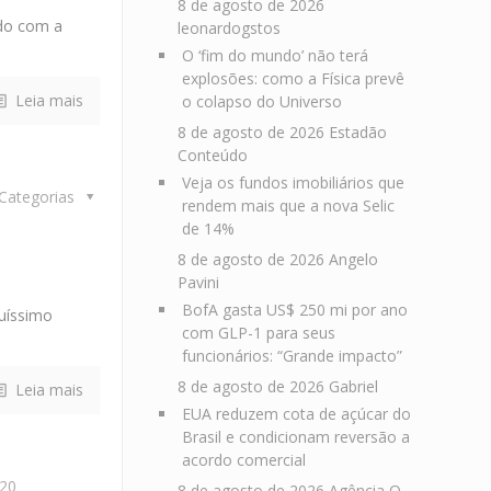
8 de agosto de 2026
rdo com a
leonardogstos
O ‘fim do mundo’ não terá
explosões: como a Física prevê
Leia mais
o colapso do Universo
8 de agosto de 2026
Estadão
Conteúdo
Veja os fundos imobiliários que
Categorias
rendem mais que a nova Selic
de 14%
8 de agosto de 2026
Angelo
Pavini
BofA gasta US$ 250 mi por ano
uíssimo
com GLP-1 para seus
funcionários: “Grande impacto”
8 de agosto de 2026
Gabriel
Leia mais
EUA reduzem cota de açúcar do
Brasil e condicionam reversão a
acordo comercial
020
8 de agosto de 2026
Agência O