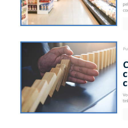
pe
co
Pu
Vo
ti