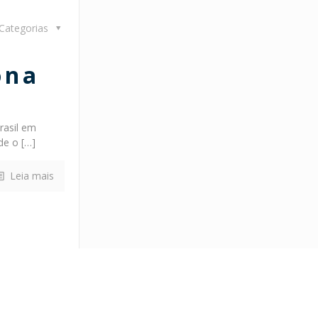
Categorias
ona
rasil em
de o
[…]
Leia mais