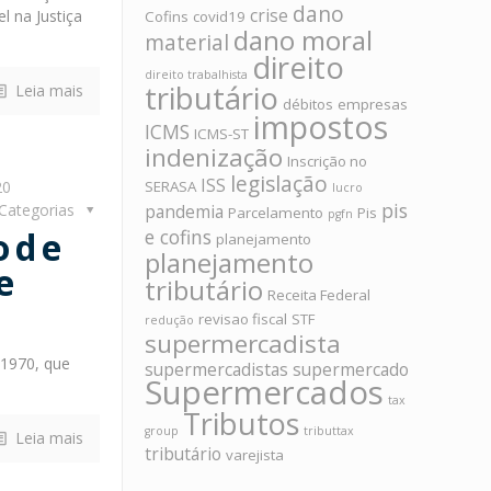
dano
crise
 na Justiça
Cofins
covid19
dano moral
material
direito
direito trabalhista
tributário
Leia mais
débitos
empresas
impostos
ICMS
ICMS-ST
indenização
Inscrição no
legislação
ISS
20
SERASA
lucro
pis
Categorias
pandemia
Parcelamento
Pis
pgfn
ode
e cofins
planejamento
planejamento
e
tributário
Receita Federal
revisao fiscal
STF
redução
supermercadista
 1970, que
supermercadistas
supermercado
Supermercados
tax
Tributos
group
tributtax
Leia mais
tributário
varejista