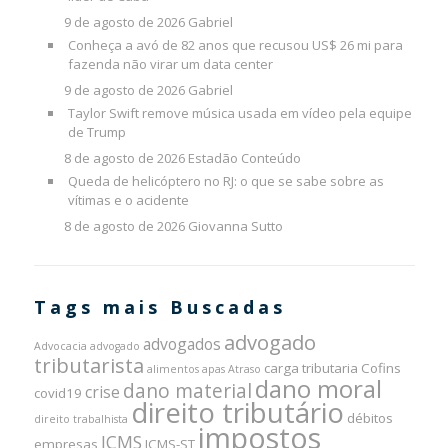
9 de agosto de 2026
Gabriel
Conheça a avó de 82 anos que recusou US$ 26 mi para
fazenda não virar um data center
9 de agosto de 2026
Gabriel
Taylor Swift remove música usada em vídeo pela equipe
de Trump
8 de agosto de 2026
Estadão Conteúdo
Queda de helicóptero no RJ: o que se sabe sobre as
vítimas e o acidente
8 de agosto de 2026
Giovanna Sutto
Tags mais Buscadas
advogado
advogados
Advocacia
advogado
tributarista
carga tributaria
Cofins
alimentos
apas
Atraso
dano moral
dano material
crise
covid19
direito tributário
débitos
direito trabalhista
impostos
ICMS
empresas
ICMS-ST