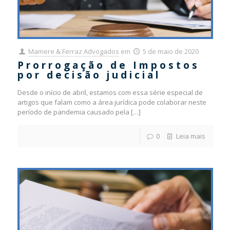
Mamere & Ferraz Advogados
em
5 de maio de 2020
Prorrogação de Impostos
por decisão judicial
Desde o início de abril, estamos com essa série especial de
artigos que falam como a área jurídica pode colaborar neste
período de pandemia causado pela
[…]
0
Leia mais