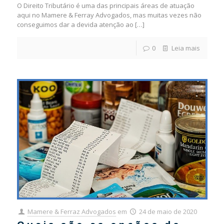
O Direito Tributário é uma das principais áreas de atuação
aqui no Mamere & Ferray Advogados, mas muitas vezes não
conseguimos dar a devida atenção ao
[…]
0
Leia mais
Mamere & Ferraz Advogados
em
24 de maio de 2020