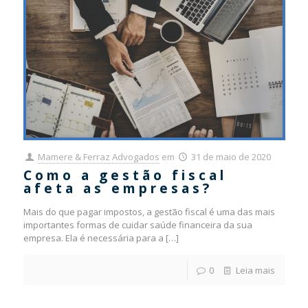
Mamere & Ferraz Advogados
em
31 de maio de 2020
Como a gestão fiscal
afeta as empresas?
Mais do que pagar impostos, a gestão fiscal é uma das mais
importantes formas de cuidar saúde financeira da sua
empresa. Ela é necessária para a
[…]
0
Leia mais