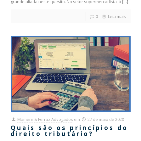
grande aliada neste quesito. No setor supermercadista já
[…]
0
Leia mais
Mamere & Ferraz Advogados
em
27 de maio de 2020
Quais são os princípios do
direito tributário?