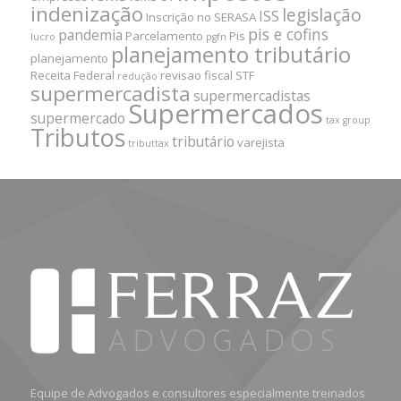
indenização
legislação
ISS
Inscrição no SERASA
pis e cofins
pandemia
Parcelamento
Pis
lucro
pgfn
planejamento tributário
planejamento
Receita Federal
revisao fiscal
STF
redução
supermercadista
supermercadistas
Supermercados
supermercado
tax group
Tributos
tributário
varejista
tributtax
Equipe de Advogados e consultores especialmente treinados