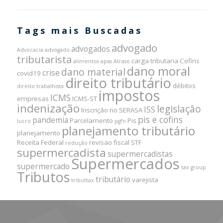
Tags mais Buscadas
advogado
advogados
Advocacia
advogado
tributarista
carga tributaria
Cofins
alimentos
apas
Atraso
dano moral
dano material
crise
covid19
direito tributário
débitos
direito trabalhista
impostos
ICMS
empresas
ICMS-ST
indenização
legislação
ISS
Inscrição no SERASA
pis e cofins
pandemia
Parcelamento
Pis
lucro
pgfn
planejamento tributário
planejamento
Receita Federal
revisao fiscal
STF
redução
supermercadista
supermercadistas
Supermercados
supermercado
tax group
Tributos
tributário
varejista
tributtax