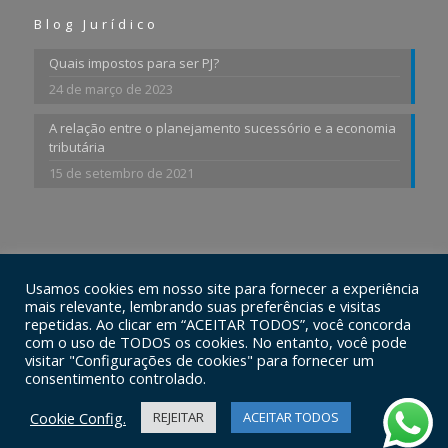
Blog Jurídico
Quais impostos para ser PJ?
24 de março de 2023
A relação entre o planejamento sucessório e a economia
tributária
15 de setembro de 2021
Usamos cookies em nosso site para fornecer a experiência
© 2026 Ferraz Advogados Associados. Todos os Direitos
mais relevante, lembrando suas preferências e visitas
Reservados.
repetidas. Ao clicar em “ACEITAR TODOS”, você concorda
com o uso de TODOS os cookies. No entanto, você pode
visitar "Configurações de cookies" para fornecer um
consentimento controlado.
Cookie Config.
REJEITAR
ACEITAR TODOS