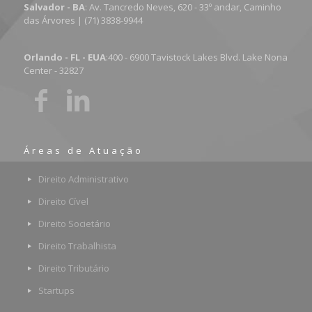
Salvador - BA
: Av. Tancredo Neves, 620 - 33º andar, Caminho
das Árvores | (71) 3838-9944
Orlando - FL - EUA
:400 - 6900 Tavistock Lakes Blvd. Lake Nona
Center - 32827
Áreas de Atuação
Direito Administrativo
Direito Cível
Direito Societário
Direito Trabalhista
Direito Tributário
Startups