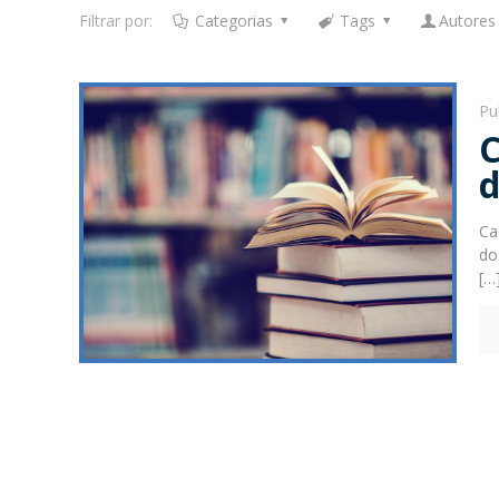
Filtrar por:
Categorias
Tags
Autores
Pu
Ca
do
[…