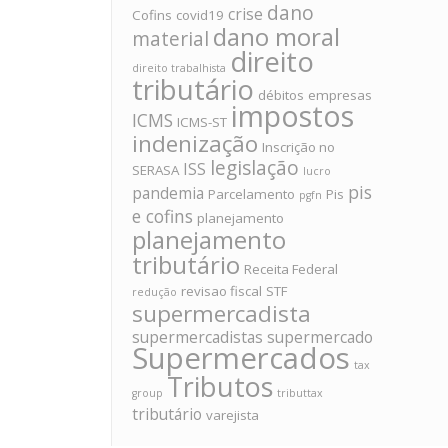
dano
crise
Cofins
covid19
dano moral
material
direito
direito trabalhista
tributário
débitos
empresas
impostos
ICMS
ICMS-ST
indenização
Inscrição no
legislação
ISS
SERASA
lucro
pis
pandemia
Parcelamento
Pis
pgfn
e cofins
planejamento
planejamento
tributário
Receita Federal
revisao fiscal
STF
redução
supermercadista
supermercadistas
supermercado
Supermercados
tax
Tributos
group
tributtax
tributário
varejista