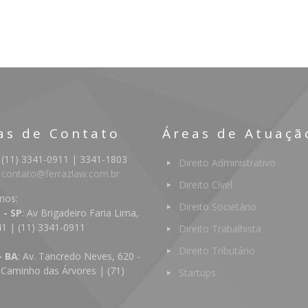
as de Contato
Áreas de Atuaçã
 (11) 3341-0911 | 3341-1803
Direito Administrativo
:
contato@ferrazlaw.com.br
Direito Cível
rios:
Direito Societário
 - SP
: Av Brigadeiro Faria Lima,
41 | (11) 3341-0911
Direito Trabalhista
Direito Tributário
- BA
: Av. Tancredo Neves, 620 -
 Caminho das Árvores | (71)
Startups
4