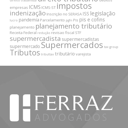
débitos
direito trabalhista
impostos
ICMS
empresas
ICMS-ST
indenização
legislação
ISS
Inscrição no SERASA
pis e cofins
pandemia
Parcelamento
Pis
lucro
pgfn
planejamento tributário
planejamento
Receita Federal
revisao fiscal
STF
redução
supermercadista
supermercadistas
Supermercados
supermercado
tax group
Tributos
tributário
varejista
tributtax