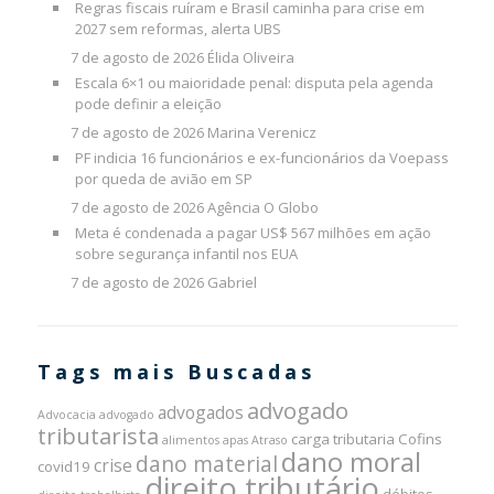
Regras fiscais ruíram e Brasil caminha para crise em
2027 sem reformas, alerta UBS
7 de agosto de 2026
Élida Oliveira
Escala 6×1 ou maioridade penal: disputa pela agenda
pode definir a eleição
7 de agosto de 2026
Marina Verenicz
PF indicia 16 funcionários e ex-funcionários da Voepass
por queda de avião em SP
7 de agosto de 2026
Agência O Globo
Meta é condenada a pagar US$ 567 milhões em ação
sobre segurança infantil nos EUA
7 de agosto de 2026
Gabriel
Tags mais Buscadas
advogado
advogados
Advocacia
advogado
tributarista
carga tributaria
Cofins
alimentos
apas
Atraso
dano moral
dano material
crise
covid19
direito tributário