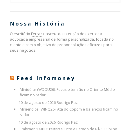
Nossa História
O escritório
Ferraz
nasceu da intenção de exercer a
advocacia empresarial de forma personalizada, focada no
cliente e com o objetivo de propor soluções eficazes para
seus negócios.
Feed Infomoney
Minidólar (WDOU26): Focus e tensão no Oriente Médio
ficam no radar
10 de agosto de 2026
Rodrigo Paz
Mini-índice (WINQ26): Ata do Copom e balanços ficam no
radar
10 de agosto de 2026
Rodrigo Paz
Embraer (EMBJ3) registra lucro ajustado de R$ 1,11 bi no