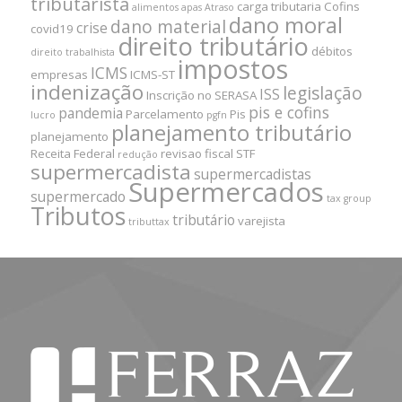
tributarista
carga tributaria
Cofins
alimentos
apas
Atraso
dano moral
dano material
crise
covid19
direito tributário
débitos
direito trabalhista
impostos
ICMS
empresas
ICMS-ST
indenização
legislação
ISS
Inscrição no SERASA
pis e cofins
pandemia
Parcelamento
Pis
lucro
pgfn
planejamento tributário
planejamento
Receita Federal
revisao fiscal
STF
redução
supermercadista
supermercadistas
Supermercados
supermercado
tax group
Tributos
tributário
varejista
tributtax