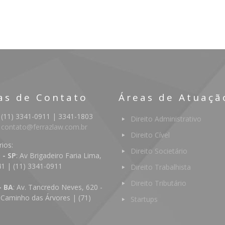
as de Contato
Áreas de Atuaçã
 (11) 3341-0911 | 3341-1803
Direito Administrativo
:
contato@ferrazlaw.com.br
Direito Cível
rios:
Direito Societário
 - SP
: Av Brigadeiro Faria Lima,
41 | (11) 3341-0911
Direito Trabalhista
Direito Tributário
- BA
: Av. Tancredo Neves, 620 -
 Caminho das Árvores | (71)
Startups
4