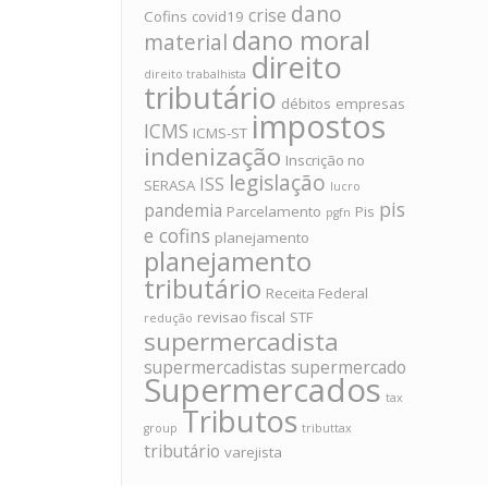
dano
crise
Cofins
covid19
dano moral
material
direito
direito trabalhista
tributário
débitos
empresas
impostos
ICMS
ICMS-ST
indenização
Inscrição no
legislação
ISS
SERASA
lucro
pis
pandemia
Parcelamento
Pis
pgfn
e cofins
planejamento
planejamento
tributário
Receita Federal
revisao fiscal
STF
redução
supermercadista
supermercadistas
supermercado
Supermercados
tax
Tributos
group
tributtax
tributário
varejista