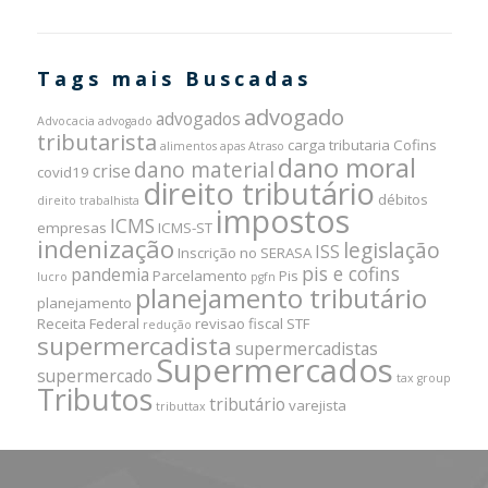
Tags mais Buscadas
advogado
advogados
Advocacia
advogado
tributarista
carga tributaria
Cofins
alimentos
apas
Atraso
dano moral
dano material
crise
covid19
direito tributário
débitos
direito trabalhista
impostos
ICMS
empresas
ICMS-ST
indenização
legislação
ISS
Inscrição no SERASA
pis e cofins
pandemia
Parcelamento
Pis
lucro
pgfn
planejamento tributário
planejamento
Receita Federal
revisao fiscal
STF
redução
supermercadista
supermercadistas
Supermercados
supermercado
tax group
Tributos
tributário
varejista
tributtax