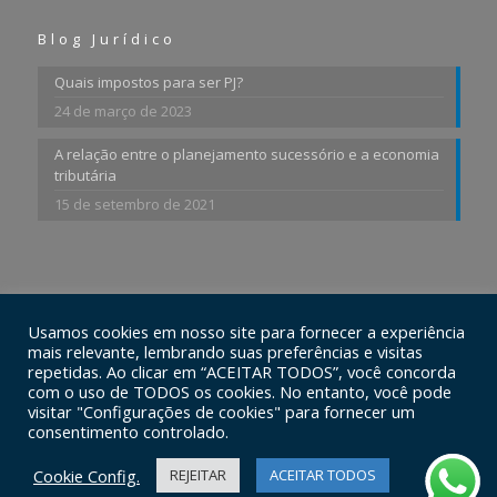
Blog Jurídico
Quais impostos para ser PJ?
24 de março de 2023
A relação entre o planejamento sucessório e a economia
tributária
15 de setembro de 2021
Usamos cookies em nosso site para fornecer a experiência
© 2026 Ferraz Advogados Associados. Todos os Direitos
mais relevante, lembrando suas preferências e visitas
Reservados.
repetidas. Ao clicar em “ACEITAR TODOS”, você concorda
com o uso de TODOS os cookies. No entanto, você pode
visitar "Configurações de cookies" para fornecer um
consentimento controlado.
Cookie Config.
REJEITAR
ACEITAR TODOS