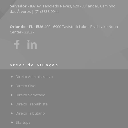
Salvador - BA
: Av. Tancredo Neves, 620 - 33º andar, Caminho
das Árvores | (71) 3838-9944
Orlando - FL - EUA
:400 - 6900 Tavistock Lakes Blvd. Lake Nona
Center - 32827
Áreas de Atuação
Direito Administrativo
Direito Cível
Direito Societário
Direito Trabalhista
Direito Tributário
Startups