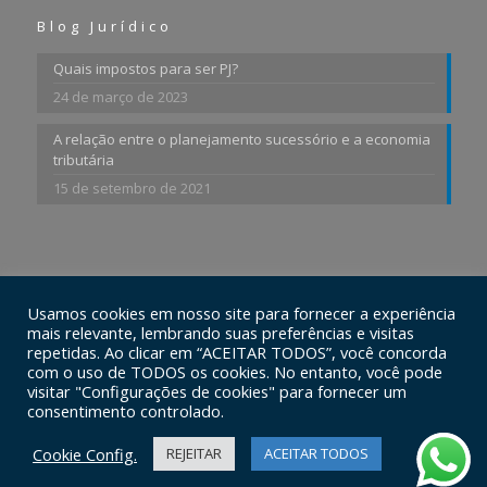
Blog Jurídico
Quais impostos para ser PJ?
24 de março de 2023
A relação entre o planejamento sucessório e a economia
tributária
15 de setembro de 2021
Usamos cookies em nosso site para fornecer a experiência
© 2026 Ferraz Advogados Associados. Todos os Direitos
mais relevante, lembrando suas preferências e visitas
Reservados.
repetidas. Ao clicar em “ACEITAR TODOS”, você concorda
com o uso de TODOS os cookies. No entanto, você pode
visitar "Configurações de cookies" para fornecer um
consentimento controlado.
Cookie Config.
REJEITAR
ACEITAR TODOS