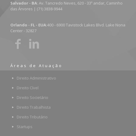
Salvador - BA
: Av. Tancredo Neves, 620 - 33º andar, Caminho
das Árvores | (71) 3838-9944
Orlando - FL - EUA
:400 - 6900 Tavistock Lakes Blvd. Lake Nona
Center - 32827
Áreas de Atuação
Direito Administrativo
Direito Cível
Direito Societário
Direito Trabalhista
Direito Tributário
Startups