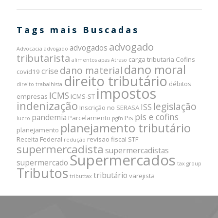
Tags mais Buscadas
advogado
advogados
Advocacia
advogado
tributarista
carga tributaria
Cofins
alimentos
apas
Atraso
dano moral
dano material
crise
covid19
direito tributário
débitos
direito trabalhista
impostos
ICMS
empresas
ICMS-ST
indenização
legislação
ISS
Inscrição no SERASA
pis e cofins
pandemia
Parcelamento
Pis
lucro
pgfn
planejamento tributário
planejamento
Receita Federal
revisao fiscal
STF
redução
supermercadista
supermercadistas
Supermercados
supermercado
tax group
Tributos
tributário
varejista
tributtax