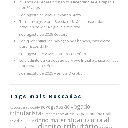
45 anos de Federer: o hábito alimentar que ele repetiu
por 20 anos
8 de agosto de 2026
Giovanna Sutto
Turquia sugere que Rússia e Ucrânia suspendam
ataques no Mar Negro, diz ministro
8 de agosto de 2026
Reuters
Fed quer estimular inovação nos bancos, mas alerta
para riscos da IA
8 de agosto de 2026
Estadão Conteúdo
Lula admite baixa adesão ao Move Brasil e critica bancos
por travas no crédito
8 de agosto de 2026
Agência O Globo
Tags mais Buscadas
advogado
advogados
Advocacia
advogado
tributarista
carga tributaria
Cofins
alimentos
apas
Atraso
dano moral
dano material
crise
covid19
direito tributário