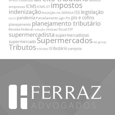
débitos
direito trabalhista
impostos
ICMS
empresas
ICMS-ST
indenização
legislação
ISS
Inscrição no SERASA
pis e cofins
pandemia
Parcelamento
Pis
lucro
pgfn
planejamento tributário
planejamento
Receita Federal
revisao fiscal
STF
redução
supermercadista
supermercadistas
Supermercados
supermercado
tax group
Tributos
tributário
varejista
tributtax