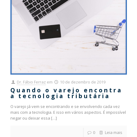
Dr. Fábio Ferraz
em
10 de dezembro de 2019
Quando o varejo encontra
a tecnologia tributária
O varejo já vem se encontrando e se envolvendo cada vez
mais com a tecnologia. E isso em vários aspectos. É impossível
negar ou deixar essa
[…]
0
Leia mais