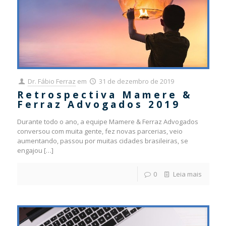
Dr. Fábio Ferraz
em
31 de dezembro de 2019
Retrospectiva Mamere &
Ferraz Advogados 2019
Durante todo o ano, a equipe Mamere & Ferraz Advogados
conversou com muita gente, fez novas parcerias, veio
aumentando, passou por muitas cidades brasileiras, se
engajou
[…]
0
Leia mais