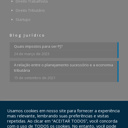
Direito Trabalhista
Direito Tributário
Startups
Blog Jurídico
Quais impostos para ser PJ?
24 de março de 2023
A relação entre o planejamento sucessório e a economia
tributária
15 de setembro de 2021
Usamos cookies em nosso site para fornecer a experiência
© 2026 Ferraz Advogados Associados. Todos os Direitos
mais relevante, lembrando suas preferências e visitas
Reservados.
repetidas. Ao clicar em “ACEITAR TODOS”, você concorda
com o uso de TODOS os cookies. No entanto, você pode