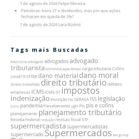
7 de agosto de 2026
Felipe Moreira
Petrobras: bons 2T e dividendos, mas por que ações
fecharam em queda de 3%?
7 de agosto de 2026
Lara Rizério
Tags mais Buscadas
advogado
advogados
Advocacia
advogado
tributarista
carga tributaria
Cofins
alimentos
apas
Atraso
dano moral
dano material
crise
covid19
direito tributário
débitos
direito trabalhista
impostos
ICMS
empresas
ICMS-ST
indenização
legislação
ISS
Inscrição no SERASA
pis e cofins
pandemia
Parcelamento
Pis
lucro
pgfn
planejamento tributário
planejamento
Receita Federal
revisao fiscal
STF
redução
supermercadista
supermercadistas
Supermercados
supermercado
tax group