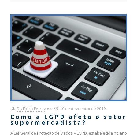
Dr. Fábio Ferraz
em
10 de dezembro de 2019
Como a LGPD afeta o setor
supermercadista?
A Lei Geral de Proteção de Dados – LGPD, estabelecida no ano