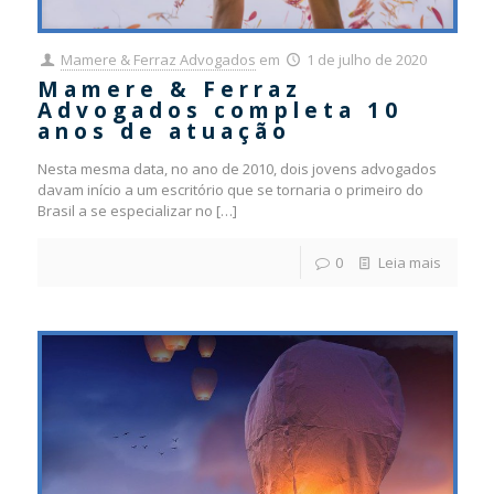
Mamere & Ferraz Advogados
em
1 de julho de 2020
Mamere & Ferraz
Advogados completa 10
anos de atuação
Nesta mesma data, no ano de 2010, dois jovens advogados
davam início a um escritório que se tornaria o primeiro do
Brasil a se especializar no
[…]
0
Leia mais