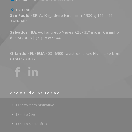
Escritórios:
São Paulo - SP
: Av Brigadeiro Faria Lima, 1903, cj 141 | (11)
3341-0911
Salvador - BA
: Av. Tancredo Neves, 620 - 33º andar, Caminho
das Árvores | (71) 3838-9944
Orlando - FL - EUA
:400 - 6900 Tavistock Lakes Blvd. Lake Nona
Center - 32827
Áreas de Atuação
Direito Administrativo
Direito Cível
Direito Societário