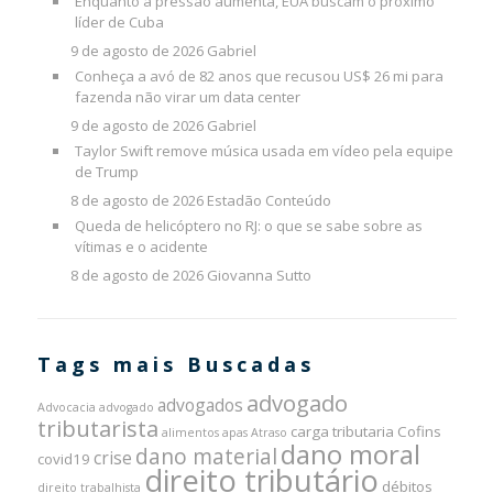
Enquanto a pressão aumenta, EUA buscam o próximo
líder de Cuba
9 de agosto de 2026
Gabriel
Conheça a avó de 82 anos que recusou US$ 26 mi para
fazenda não virar um data center
9 de agosto de 2026
Gabriel
Taylor Swift remove música usada em vídeo pela equipe
de Trump
8 de agosto de 2026
Estadão Conteúdo
Queda de helicóptero no RJ: o que se sabe sobre as
vítimas e o acidente
8 de agosto de 2026
Giovanna Sutto
Tags mais Buscadas
advogado
advogados
Advocacia
advogado
tributarista
carga tributaria
Cofins
alimentos
apas
Atraso
dano moral
dano material
crise
covid19
direito tributário
débitos
direito trabalhista