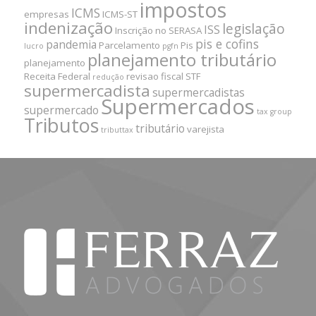
impostos
ICMS
empresas
ICMS-ST
indenização
legislação
ISS
Inscrição no SERASA
pis e cofins
pandemia
Parcelamento
Pis
lucro
pgfn
planejamento tributário
planejamento
Receita Federal
revisao fiscal
STF
redução
supermercadista
supermercadistas
Supermercados
supermercado
tax group
Tributos
tributário
varejista
tributtax