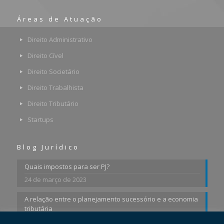
Áreas de Atuação
Direito Administrativo
Direito Cível
Direito Societário
Direito Trabalhista
Direito Tributário
Startups
Blog Jurídico
Quais impostos para ser PJ?
24 de março de 2023
A relação entre o planejamento sucessório e a economia
tributária
15 de setembro de 2021