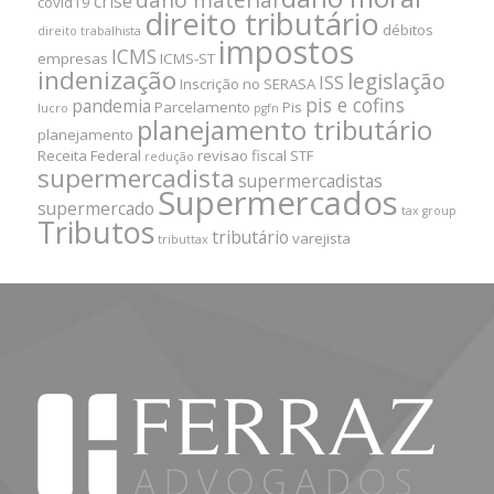
dano material
crise
covid19
direito tributário
débitos
direito trabalhista
impostos
ICMS
empresas
ICMS-ST
indenização
legislação
ISS
Inscrição no SERASA
pis e cofins
pandemia
Parcelamento
Pis
lucro
pgfn
planejamento tributário
planejamento
Receita Federal
revisao fiscal
STF
redução
supermercadista
supermercadistas
Supermercados
supermercado
tax group
Tributos
tributário
varejista
tributtax