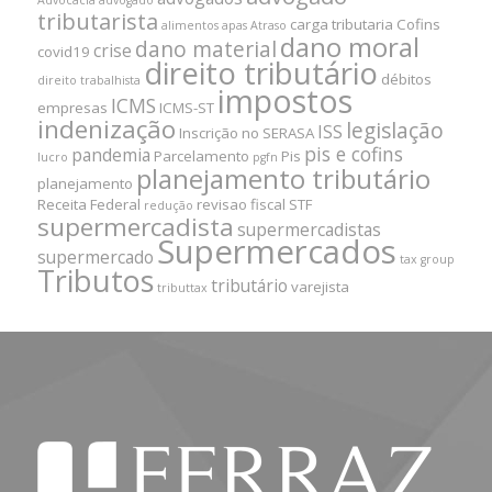
tributarista
carga tributaria
Cofins
alimentos
apas
Atraso
dano moral
dano material
crise
covid19
direito tributário
débitos
direito trabalhista
impostos
ICMS
empresas
ICMS-ST
indenização
legislação
ISS
Inscrição no SERASA
pis e cofins
pandemia
Parcelamento
Pis
lucro
pgfn
planejamento tributário
planejamento
Receita Federal
revisao fiscal
STF
redução
supermercadista
supermercadistas
Supermercados
supermercado
tax group
Tributos
tributário
varejista
tributtax