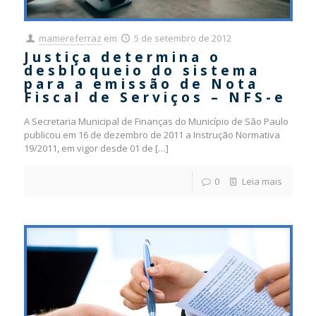
mamereferraz
em
5 de setembro de 2012
Justiça determina o
desbloqueio do sistema
para a emissão de Nota
Fiscal de Serviços – NFS-e
A Secretaria Municipal de Finanças do Município de São Paulo
publicou em 16 de dezembro de 2011 a Instrução Normativa
19/2011, em vigor desde 01 de
[…]
0
Leia mais