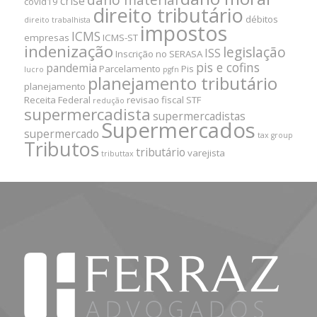
crise
covid19
direito tributário
débitos
direito trabalhista
impostos
ICMS
empresas
ICMS-ST
indenização
legislação
ISS
Inscrição no SERASA
pis e cofins
pandemia
Parcelamento
Pis
lucro
pgfn
planejamento tributário
planejamento
Receita Federal
revisao fiscal
STF
redução
supermercadista
supermercadistas
Supermercados
supermercado
tax group
Tributos
tributário
varejista
tributtax